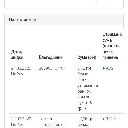
Натходження
Отримана
сума
(вартість
Дата,
речі),
звідки
Благодійник
Сума (річ)
гривень
21.03.2020
38098510**97
9,72 грн.
+ 9.72
LiqPay
(сума
після
утримання
банком
комісії з
суми 10
грн.)
21.03.2020
Тетяна
97,25 грн.
+ 97.25
LiqPay
Павликівська
(сума