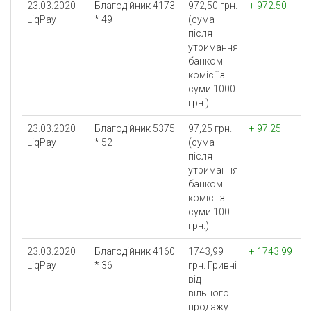
23.03.2020
Благодійник 4173
972,50 грн.
+ 972.50
LiqPay
* 49
(сума
після
утримання
банком
комісії з
суми 1000
грн.)
23.03.2020
Благодійник 5375
97,25 грн.
+ 97.25
LiqPay
* 52
(сума
після
утримання
банком
комісії з
суми 100
грн.)
23.03.2020
Благодійник 4160
1743,99
+ 1743.99
LiqPay
* 36
грн. Гривнi
вiд
вiльного
продажу