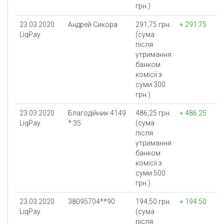
грн.)
23.03.2020
Андрей Сикора
291,75 грн.
+ 291.75
LiqPay
(сума
після
утримання
банком
комісії з
суми 300
грн.)
23.03.2020
Благодійник 4149
486,25 грн.
+ 486.25
LiqPay
* 35
(сума
після
утримання
банком
комісії з
суми 500
грн.)
23.03.2020
38095704**90
194,50 грн.
+ 194.50
LiqPay
(сума
після