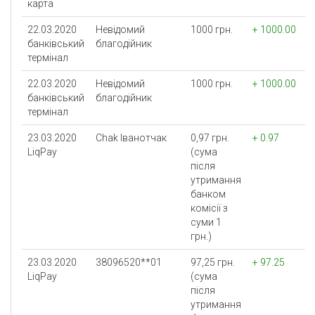
карта
22.03.2020
Невідомий
1000 грн.
+ 1000.00
банківський
благодійник
термінал
22.03.2020
Невідомий
1000 грн.
+ 1000.00
банківський
благодійник
термінал
23.03.2020
Chak Іванотчак
0,97 грн.
+ 0.97
LiqPay
(сума
після
утримання
банком
комісії з
суми 1
грн.)
23.03.2020
38096520**01
97,25 грн.
+ 97.25
LiqPay
(сума
після
утримання