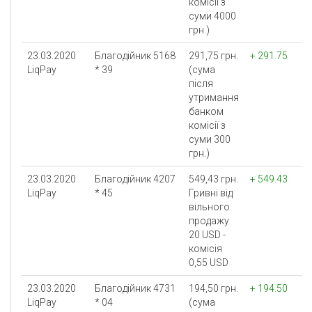
комісії з
суми 4000
грн.)
23.03.2020
Благодійник 5168
291,75 грн.
+ 291.75
LiqPay
* 39
(сума
після
утримання
банком
комісії з
суми 300
грн.)
23.03.2020
Благодійник 4207
549,43 грн.
+ 549.43
LiqPay
* 45
Гривнi вiд
вiльного
продажу
20 USD -
комісія
0,55 USD
23.03.2020
Благодійник 4731
194,50 грн.
+ 194.50
LiqPay
* 04
(сума