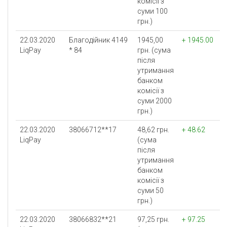
комісії з
суми 100
грн.)
22.03.2020
Благодійник 4149
1945,00
+ 1945.00
LiqPay
* 84
грн. (сума
після
утримання
банком
комісії з
суми 2000
грн.)
22.03.2020
38066712**17
48,62 грн.
+ 48.62
LiqPay
(сума
після
утримання
банком
комісії з
суми 50
грн.)
22.03.2020
38066832**21
97,25 грн.
+ 97.25