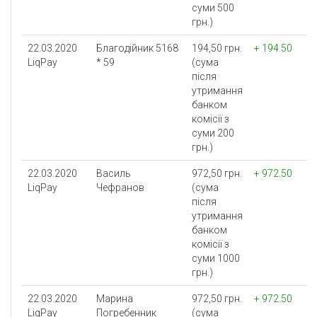
суми 500
грн.)
22.03.2020
Благодійник 5168
194,50 грн.
+ 194.50
LiqPay
* 59
(сума
після
утримання
банком
комісії з
суми 200
грн.)
22.03.2020
Василь
972,50 грн.
+ 972.50
LiqPay
Чефранов
(сума
після
утримання
банком
комісії з
суми 1000
грн.)
22.03.2020
Марина
972,50 грн.
+ 972.50
LiqPay
Погребенник
(сума