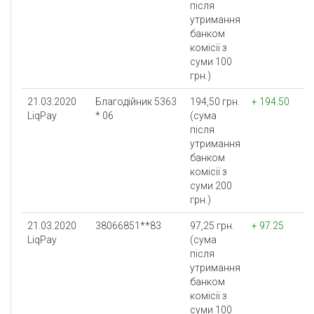
після
утримання
банком
комісії з
суми 100
грн.)
21.03.2020
Благодійник 5363
194,50 грн.
+ 194.50
LiqPay
* 06
(сума
після
утримання
банком
комісії з
суми 200
грн.)
21.03.2020
38066851**83
97,25 грн.
+ 97.25
LiqPay
(сума
після
утримання
банком
комісії з
суми 100