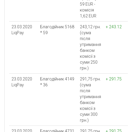
59 EUR -
комісія
1,62 EUR
23.03.2020
Благодійник 5168
243,12 грн.
+ 243.12
LiqPay
* 59
(сума
після
утримання
банком
комісії з
суми 250
грн.)
23.03.2020
Благодійник 4149
291,75 грн.
+ 291.75
LiqPay
* 36
(сума
після
утримання
банком
комісії з
суми 300
грн.)
23.03.2020
Благодійник 4731
291,75 грн.
+ 291.75