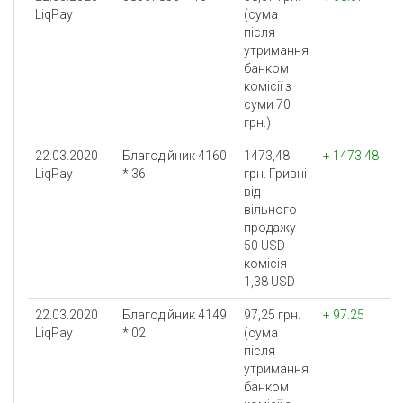
LiqPay
(сума
після
утримання
банком
комісії з
суми 70
грн.)
22.03.2020
Благодійник 4160
1473,48
+ 1473.48
LiqPay
* 36
грн. Гривнi
вiд
вiльного
продажу
50 USD -
комісія
1,38 USD
22.03.2020
Благодійник 4149
97,25 грн.
+ 97.25
LiqPay
* 02
(сума
після
утримання
банком