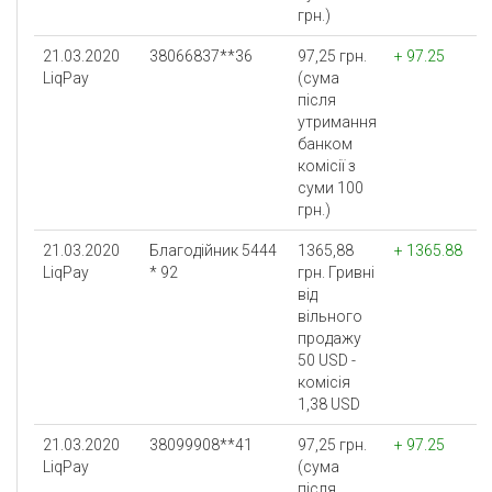
грн.)
21.03.2020
38066837**36
97,25 грн.
+ 97.25
LiqPay
(сума
після
утримання
банком
комісії з
суми 100
грн.)
21.03.2020
Благодійник 5444
1365,88
+ 1365.88
LiqPay
* 92
грн. Гривнi
вiд
вiльного
продажу
50 USD -
комісія
1,38 USD
21.03.2020
38099908**41
97,25 грн.
+ 97.25
LiqPay
(сума
після