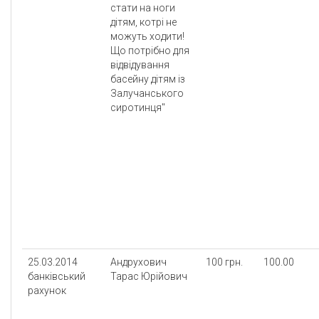
стати на ноги
дітям, котрі не
можуть ходити!
Що потрібно для
відвідування
басейну дітям із
Залучанського
сиротинця"
25.03.2014
Андрухович
100 грн.
100.00
банківський
Тарас Юрійович
рахунок