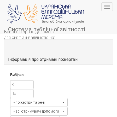
Навіг
Система публічної звітності
Всього зібрано допомоги
для сиріт з інвалідністю на:
11501156.89 грн.
Інформація про отримані пожертви
Вибірка:
- пожертви та речі
- всі отримувачі допомоги