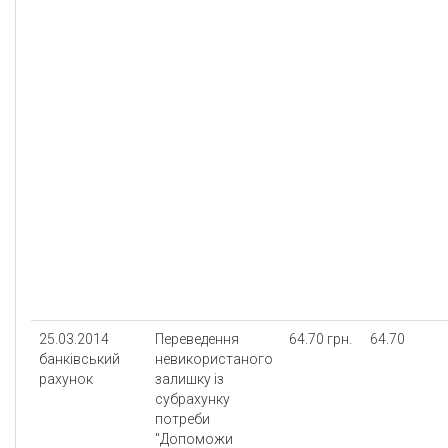
25.03.2014
Переведення
64.70 грн.
64.70
банківський
невикористаного
рахунок
залишку із
субрахунку
потреби
"Допоможи