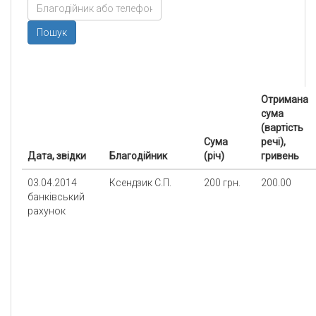
Пошук
Отримана
сума
(вартість
Сума
речі),
Дата, звідки
Благодійник
(річ)
гривень
03.04.2014
Ксендзик С.П.
200 грн.
200.00
банківський
рахунок