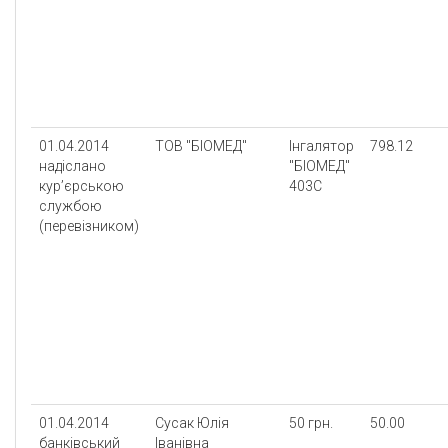
01.04.2014
ТОВ "БІОМЕД"
Інгалятор
798.12
надіслано
"БІОМЕД"
кур’єрською
403С
службою
(перевізником)
01.04.2014
Сусак Юлія
50 грн.
50.00
банківський
Іванівна