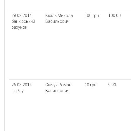
28.03.2014
Кісіль Микола
100 грн.
100.00
банківський
Васильович
рахунок
26.03.2014
Сінчук Роман
10 грн.
9.90
LiqPay
Васильович